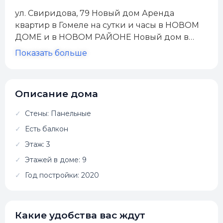
ул. Свиридова, 79 Новый дом Аренда
квартир в Гомеле на сутки и часы в НОВОМ
ДОМЕ и в НОВОМ РАЙОНЕ Новый дом в
Новом районе Кондиционеры Большая
Показать больше
ванная Безлимитный Wi-Fi Документы для
командировочных Удобная парковка для
Вашего автомобиля. Тихий двор
Описание дома
Конфиденциальность Расчетный час — 12:00
Заселение — после 13:00 Выселение — 12:00
Стены: Панельные
Ранний заезд и поздний выезд
Есть балкон
оговаривается индивидуально. Наверное вы
ищете идеальное место для отдыха или
Этаж: 3
деловой поездки? Хотите снять квартиру в
Этажей в доме: 9
новом доме? Если вас интересует квартира в
Год постройки: 2020
новом доме и в современном молодом
районе Гомеля. То мы с удовольствием
предложим квартиру на сутки по ул.
Какие удобства вас ждут
Свиридова. Данная квартира очень